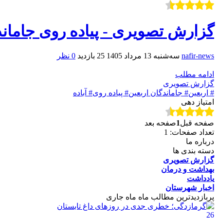
گزارش تصویری - پیاده روی جاماندگان 
nafir-news
سه‌شنبه 13 مرداد 1405
25 بازدید
0 نظر
ادامه مطلب
گزارش تصویری
# اربعین
# جاماندگان اربعین
# پیاده روی
# آباده
امتیاز دهی
صفحه قبل
1
صفحه بعد
تعداد صفحات: 1
درباره ما
دسته بندی ها
گزارش تصویری
بهداشت و درمان
یادداشت
اخبار شهرستان
پربازدیدترین مطالب ماه
ماه جاری
26