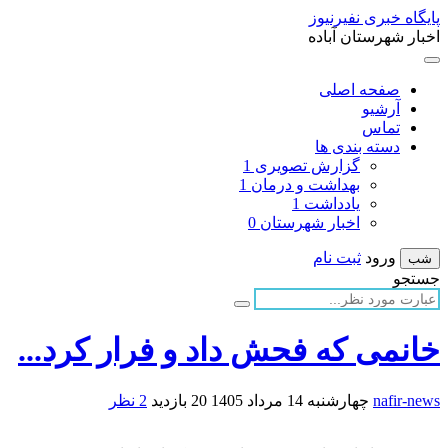
پایگاه خبری نفیرنیوز
اخبار شهرستان آباده
صفحه اصلی
آرشیو
تماس
دسته بندی ها
گزارش تصویری
1
بهداشت و درمان
1
یادداشت
1
اخبار شهرستان
0
ورود
ثبت نام
شب
جستجو
خانمی که فحش داد و فرار کرد...
nafir-news
چهارشنبه 14 مرداد 1405
20 بازدید
2 نظر