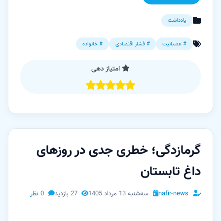
یادداشت
# عصبانیت
# فشار اقتصادی
# خانواده
امتیاز دهی
گرمازدگی؛ خطری جدی در روزهای
داغ تابستان
nafir-news
سه‌شنبه 13 مرداد 1405
27 بازدید
0 نظر