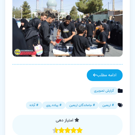
ادامه مطلب
گزارش تصویری
# اربعین
# جاماندگان اربعین
# پیاده روی
# آباده
امتیاز دهی