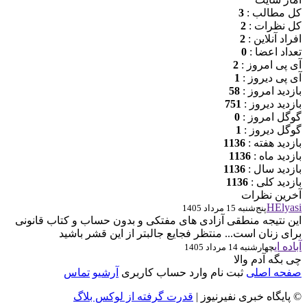
کل مطالب :
3
کل نظرات :
2
افراد آنلاین :
2
تعداد اعضا :
0
آی پی امروز :
2
آی پی دیروز :
1
بازدید امروز :
58
بازدید دیروز :
751
گوگل امروز :
0
گوگل دیروز :
1
بازدید هفته :
1136
بازدید ماه :
1136
بازدید سال :
1136
بازدید کلی :
1136
آخرین نظرات
HElyasi
پنج‌شنبه 15 مرداد 1405
این نتیجه منطقی آزادی های مفتکی و بدون حساب و کتاب قانونی
برای زنان است... منتظر فجایع جالبتر از این قشر باشید
آباده ای
چهارشنبه 14 مرداد 1405
چی بگه آدم والا
صفحه اصلی
ثبت‌ نام
وارد حساب کاربری
آرشیو
تماس
© پایگاه خبری نفیرنیوز |
قدرت گرفته از لوکس بلاگ